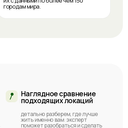
глядное сравнение
дходящих локаций
ально разберем, где лучше
ь именно вам: эксперт
ожет разобраться и сделать
ор, подсветит нюансы
одводные камни
рсональный
дход и поддержка
сте с экспертом вы
еделите следующие шаги и
тавите план, как переехать в
ранную страну