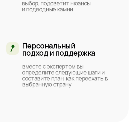
”
1-2 дня
тация результатов
ете готовый файл
атами и встречаетесь