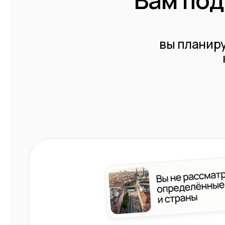
како
НА
Но возникает главный в
Вместо месяцев само