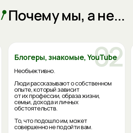
Необъективно.
ИИ помога
информаци
Люди рассказывают о собственном
определит
опыте, который зависит
и провест
от их профессии, образа жизни,
семьи, дохода и личных
Результат
обстоятельств.
запроса и
важные ос
То, что подошло им, может
Мы анализ
совершенно не подойти вам.
возможнос
их с данн
городам м