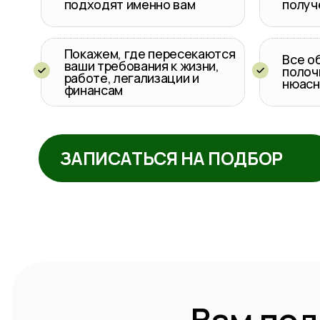
Покажем, где пересекаются
Все объясни
ваши требования к жизни,
полочкам”, 
работе, легализации и
нюасны и т
финансам
ЗАПИСАТЬСЯ НА ПОДБОР
Вам подой
вы планируете 