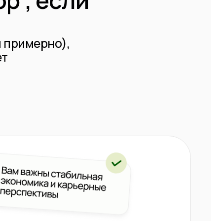
ременно?
ведут