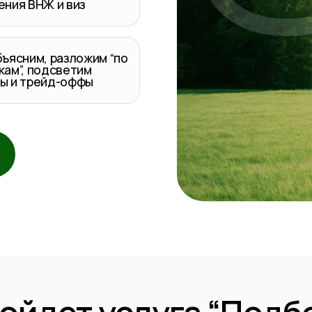
м, разложим “по
ЗАПИСАТЬСЯ НА ПОДБОР
подсветим
рейд-оффы
дет услуга “Подбор”, 
переезд и уже понимаете (хотя бы примерн