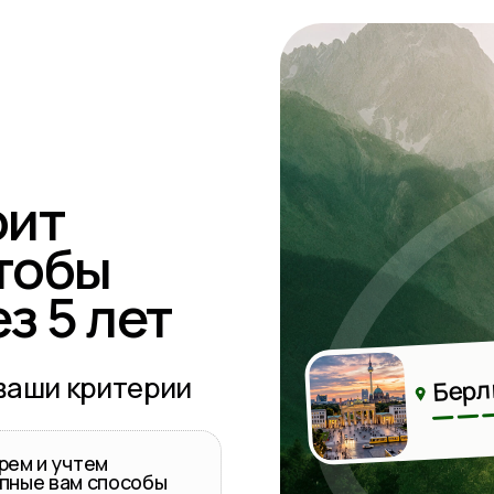
МЕНЮ
т
услуге
Стоимость
бы
 кого
Преимущества
5 лет
 работает
Результат
 критерии
Берлин
учтем
вам способы
НЖ и виз