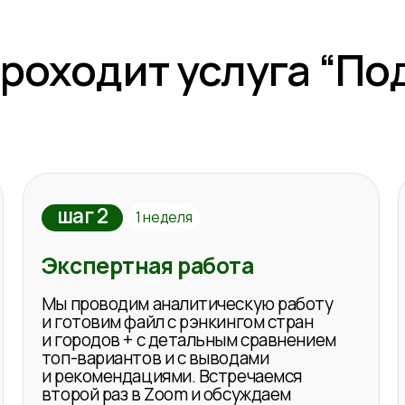
с эксперт
топ-вариантов и с выводами
мы подроб
и рекомендациями. Встречаемся
отвечаем 
второй раз в Zoom и обсуждаем
и обсужда
промежуточный результат, чтобы быть
увереными, что идем в нужном
направлении!
Пример файла с результатами можно
посмотреть по этой ссылке!
Поддер
После вст
связи и о
течение 2