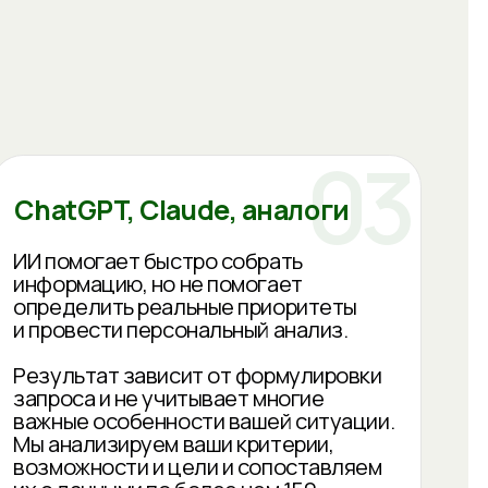
ет быстро собрать
ю, но не помогает
ь реальные приоритеты
и персональный анализ.
 зависит от формулировки
 не учитывает многие
обенности вашей ситуации.
ируем ваши критерии,
ти и цели и сопоставляем
ыми по более чем 150
ира.