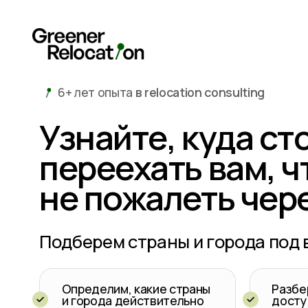
6+ лет опыта
в relocation consulting
Узнайте, куда стои
Об 
переехать вам, что
Для
не пожалеть через 
Как
Подберем страны и города под ваши
Определим, какие страны
Разберем и 
и города действительно
доступные 
подходят именно вам
получения В