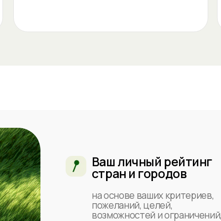
Ваш личный рейтинг
На
стран и городов
по
на основе ваших критериев,
дет
пожеланий, целей,
жит
возможностей и ограничений,
пом
мы поможем их
выб
сформулировать и
и п
структурировать
можем учесть даже
менталитет
Пе
ВНЖ и легализация
по
как неотьемлемая
часть
вме
опр
покажем доступные вам
сос
способы переезда и
выб
получения ВНЖ