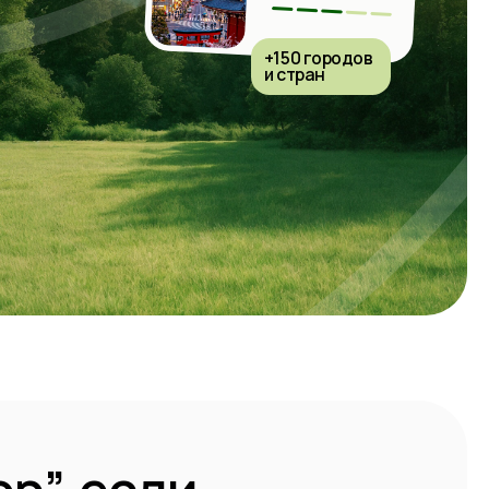
и стран
если
о),