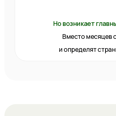
и определят страны и 
П
01
Самостоятельный ресерч