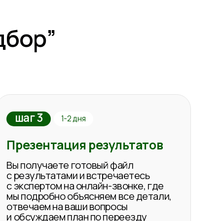
ом на онлайн-звонке, где
но объясняем все детали,
на ваши вопросы
ем план по переезду
жка
речи остаёмся с вами на
твечаем на вопросы в чате в
 недель