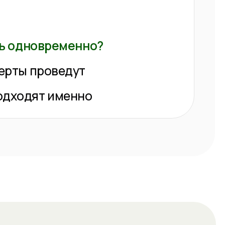
именно
03
, Claude, аналоги