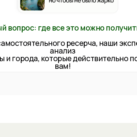
анализ
города, которые действительно подходят 
вам!
очему мы, а не...
02
Блогеры, знакомые, YouTube
ChatGPT