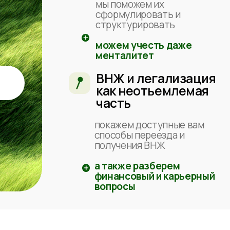
а также разберем
финансовый и карьерный
вопросы
оходит услуга “Подбор
шаг 2
шаг 3
1 неделя
Экспертная работа
Презен
Вы получа
Мы проводим аналитическую работу
с результ
и готовим файл с рэнкингом стран
и городов + с детальным сравнением